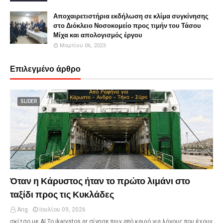
Αποχαιρετιστήρια εκδήλωση σε κλίμα συγκίνησης
στο Διόκλειο Νοσοκομείο προς τιμήν του Τάσου
Μίχα και απολογισμός έργου
Μαρτίου 06, 2023
Επιλεγμένο άρθρο
SLIDER
Όταν η Κάρυστος ήταν το πρώτο λιμάνι στο
ταξίδι προς τις Κυκλάδες
Ang
Ιουλίου 09, 2026
σκίτσο με ΑΙ Το ikarystos.gr σίγησε πριν από καιρό για λόγους που έχουν