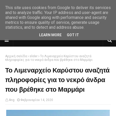
This site uses cookies from Google to deliver its services
and to analyze traffic. Your IP address and user-agent are
shared with Google along with performance and security
metrics to ensure quality of service, generate usage
statistics, and to detect and address abuse.
LEARN MORE
GOT IT
Αρχική σελίδα
slider
Το Λιμεναρχείο Καρύστου αναζητά
πληροφορίες για το νεκρό άνδρα που βρέθηκε στο Μαρμάρι
Το Λιμεναρχείο Καρύστου αναζητά
πληροφορίες για το νεκρό άνδρα
που βρέθηκε στο Μαρμάρι
Ang
Φεβρουαρίου 14, 2020