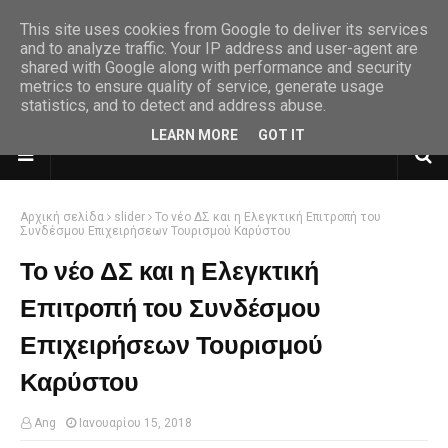
This site uses cookies from Google to deliver its services
and to analyze traffic. Your IP address and user-agent are
shared with Google along with performance and security
metrics to ensure quality of service, generate usage
statistics, and to detect and address abuse.
LEARN MORE
GOT IT
Αρχική σελίδα
slider
Το νέο ΔΣ και η Ελεγκτική Επιτροπή του
Συνδέσμου Επιχειρήσεων Τουρισμού Καρύστου
Το νέο ΔΣ και η Ελεγκτική
Επιτροπή του Συνδέσμου
Επιχειρήσεων Τουρισμού
Καρύστου
Ang
Ιανουαρίου 15, 2018