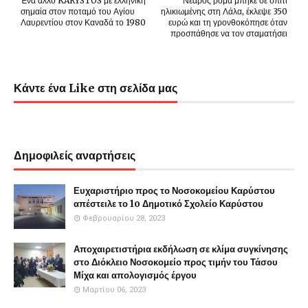
Ένα άλλο KARYSTOS με ελληνική
Νεαρός ρομά μπήκε σε σπίτι
σημαία στον ποταμό του Αγίου
ηλικιωμένης στη Λάλα, έκλεψε 350
Λαυρεντίου στον Καναδά το 1980
ευρώ και τη γρονθοκόπησε όταν
προσπάθησε να τον σταματήσει
Κάντε ένα Like στη σελίδα μας
Δημοφιλείς αναρτήσεις
Ευχαριστήριο προς το Νοσοκομείου Καρύστου
απέστειλε το 1o Δημοτικό Σχολείο Καρύστου
Φεβρουαρίου 28, 2023
Αποχαιρετιστήρια εκδήλωση σε κλίμα συγκίνησης
στο Διόκλειο Νοσοκομείο προς τιμήν του Τάσου
Μίχα και απολογισμός έργου
Μαρτίου 06, 2023