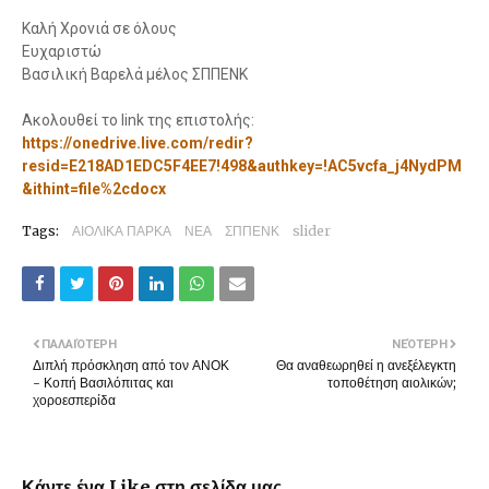
Καλή Χρονιά σε όλους
Ευχαριστώ
Βασιλική Βαρελά μέλος ΣΠΠΕΝΚ
Ακολουθεί το link της επιστολής:
https://onedrive.live.com/redir?
resid=E218AD1EDC5F4EE7!498&authkey=!AC5vcfa_j4NydPM
&ithint=file%2cdocx
Tags:
ΑΙΟΛΙΚΑ ΠΑΡΚΑ
ΝΕΑ
ΣΠΠΕΝΚ
slider
ΠΑΛΑΙΌΤΕΡΗ
ΝΕΌΤΕΡΗ
Διπλή πρόσκληση από τον ΑΝΟΚ
Θα αναθεωρηθεί η ανεξέλεγκτη
- Κοπή Βασιλόπιτας και
τοποθέτηση αιολικών;
χοροεσπερίδα
Κάντε ένα Like στη σελίδα μας