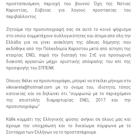
προστατευόμενη περιοχή του βουνού Όχη της Νότιας
Καρυστίας, Εύβοιας για λογους προστασίας του
περιβάλλοντος.
Ζητούμε την προσυπογραφή σας σε αυτό το κοινό ψήφισμα
στο οποίο συμμετέχουν συλλογικότητες και άτομα από όλη την
Ελλάδα για να γίνει ανάκληση της άδειας δόμησης που
εκδόθηκε από την Πολεοδομία Καρύστου μετά από αίτηση της
εταιρίας ENEL παρά την διαταγή του ΣτΕ για προσωρινή
διακοπή εργασιών μέχρι οριστικής απόφασης του επί της
προσφυγής του ΣΠΠΕΝΚ.
Όποιος θέλει να προσυπογράψει, μπορεί να στείλει μήνυμα στο
νikivarela@hotmail.com με το όνομα του, ιδιότητα, τόπος
κατοικίας και να δηλώνει ότι "συμφωνώ με το περιεχόμενο
της επιστολής διαμαρτυρίας ENEL 2017 και την
προσυπογράφω".
Κάθε κομμάτι της Ελληνικής φύσης ανήκει σε όλους μας και
έχουμε την υποχρέωση και το δικαίωμα σύμφωνα με το
Σύνταγμα των Ελλήνων να το προστατέψουμε.