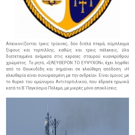
Aπεικονίζονται τρεις τρίαινες, δύο διπλά πτερά, σύμπλεγμα
ξίφους και τορπίλλης, καθώς και τρεις πέλεκεις, όλα
διατεταγμένα ανάμεσα στις κεραίες σταυρού κυανερύθρου
χρώματος. Το ρητό, «ΕΛΕΥΘΕΡΟΝ ΤΟ ΕΥΨΥΧΟΝ», έχει ληφθεί
από το Θουκυδίδη και σημαίνει σε ελεύθερη απόδοση: «Η
ελευθερία είναι συνυφασμένη με την ανδρεία». Είναι όμοιος με
το θυρεό του ομώνυμου Αντιτορπιλικού, που έδρασε ηρωικά
κατά το Β' Παγκόσμιο Πόλεμο, με μικρές μόνο αποκλίσεις.