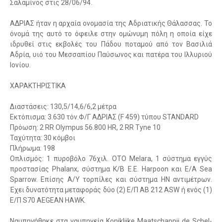
Σαλαμίνος στις 28/06/94.
ΑΔΡΙΑΣ ήταν η αρχαία ονομασία της Αδριατικής Θάλασσας. Το
όνομά της αυτό το όφειλε στην ομώνυμη πόλη η οποία είχε
ιδρυθεί στις εκβολές του Πάδου ποταμού από τον Βασιλιά
Αδρία, υιό του Μεσσαπίου Παύσωνος και πατέρα του Ιλλυριού
Ιονίου.
ΧΑΡΑΚΤΗΡΙΣΤΙΚΑ
Διαστάσεις: 130,5/14,6/6,2 μέτρα
Εκτόπισμα: 3.630 τόν.Φ/Γ ΑΔΡΙΑΣ (F 459) τύπου STANDARD
Πρόωση: 2 RR Olympus 56.800 HR, 2 RR Tyne 10
Ταχύτητα: 30 κόμβοι
Πλήρωμα: 198
Οπλισμός: 1 πυροβόλο 76χιλ. ΟΤΟ Melara, 1 σύστημα εγγύς
προστασίας Phalanx, σύστημα Κ/Β Ε.Ε. Harpoon και Ε/Α Sea
Sparrow. Επίσης Α/Υ τορπίλες και σύστημα ΗΝ αντιμέτρων.
Έχει δυνατότητα μεταφοράς δύο (2) Ε/Π AB 212 ASW ή ενός (1)
Ε/Π S70 AEGEAN HAWK.
Ναυπηγήθηκε στα ναυπηγεία Koniklijke Maatschappij de Schel-