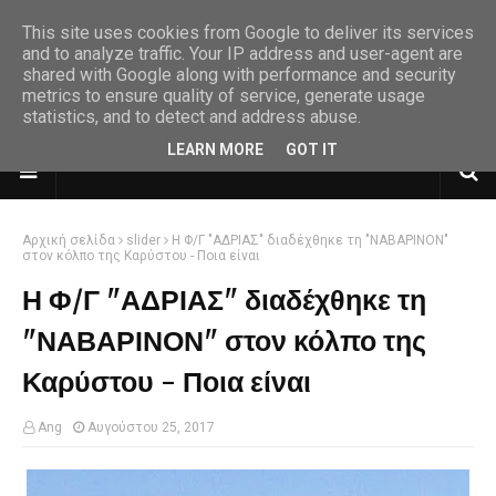
This site uses cookies from Google to deliver its services
and to analyze traffic. Your IP address and user-agent are
shared with Google along with performance and security
metrics to ensure quality of service, generate usage
statistics, and to detect and address abuse.
LEARN MORE
GOT IT
Αρχική σελίδα
slider
Η Φ/Γ "ΑΔΡΙΑΣ" διαδέχθηκε τη "ΝΑΒΑΡΙΝΟΝ"
στον κόλπο της Καρύστου - Ποια είναι
Η Φ/Γ "ΑΔΡΙΑΣ" διαδέχθηκε τη
"ΝΑΒΑΡΙΝΟΝ" στον κόλπο της
Καρύστου - Ποια είναι
Ang
Αυγούστου 25, 2017