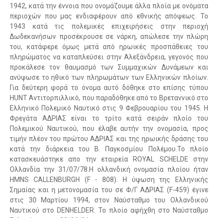
1942, κατά την έννοια που ονομάζουμε άλλα πλοία με ονόματα
περιοχών που μας ενδιαφέρουν από εθνικής απόψεως. To
1943 κατά τις πολεμικές επιχειρήσεις στην περιοχή
Δωδεκανήσων προσέκρουσε σε νάρκη, απώλεσε την πλώρη
του, κατάφερε όμως μετά από ηρωικές προσπάθειες του
πληρώματος να καταπλεύσει στην Αλεξάνδρεια, γεγονός που
προκάλεσε τον θαυμασμό των Συμμαχικών Δυνάμεων και
ανύψωσε το ηθικό των πληρωμάτων των Ελληνικών πλοίων.
Για δεύτερη φορά το όνομα αυτό δόθηκε στο επίσης τύπου
HUNT Αντιτορπιλλικό, που παραδόθηκε από το Βρεταννικό στο
Ελληνικό Πολεμικό Ναυτικό στις 9 Φεβρουαρίου του 1945. Η
Φρεγάτα ΑΔΡΙΑΣ είναι το τρίτο κατά σειράν πλοίο του
Πολεμικού Ναυτικού, που έλαβε αυτήν την ονομασία, προς
τιμήν πλέον του πρώτου ΑΔΡΙΑΣ και της ηρωικής δράσης του
κατά την διάρκεια του Β. Παγκοσμίου Πολέμου.To πλοίο
κατασκευάστηκε απο την εταιρεία ROYAL SCHELDE στην
Ολλανδία την 31/07/78.Η ολλανδική ονομασία πλοίου ήταν
ΗΜΝS CALLENBURGH (F - 808). Η ύψωση της Ελληνικής
Σημαίας και η μετονομασία του σε Φ/Γ ΑΔΡΙΑΣ (F-459) έγινε
στις 30 Μαρτίoυ 1994, στον Ναύσταθμο του Ολλανδικού
Ναυτικού στο DENHELDER. To πλοίο αφήχθη στο Ναύσταθμο